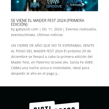
SE VIENE EL MADER FEST 2024 (PRIMERA
EDICIÓN)
by
gabysisti-com
|
Dic 11, 2024
|
Eventos realizados
,
eventos/shows
,
Ultimas noticias
UN CIERRE DE AÑO QUE NO TE ESPERABAS, VENITE
AL POGO DEL MADER FEST 2024 El próximo 29 de
diciembre se llevará a cabo la primera edición del
Mader Fest, en Palermo Groove (Av. Santa Fe 4389,
CABA) una noche única e inolvidable, ideal para
despedir el año en el pogo y...