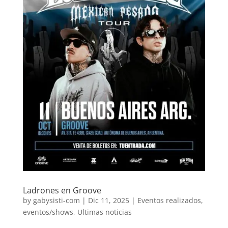
Ladrones en Groove
by
gabysisti-com
|
Dic 11, 2025
|
Eventos realizados
,
eventos/shows
,
Ultimas noticias