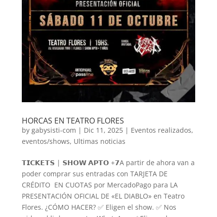
HORCAS EN TEATRO FLORES
by
gabysisti-com
|
Dic 11, 2025
|
Eventos realizados
,
eventos/shows
,
Ultimas noticias
𝗧𝗜𝗖𝗞𝗘𝗧𝗦 | 𝗦𝗛𝗢𝗪 𝗔𝗣𝗧𝗢 +𝟳A partir de ahora van a
poder comprar sus entradas con TARJETA DE
CRÉDITO EN CUOTAS por MercadoPago para LA
PRESENTACIÓN OFICIAL DE «EL DIABLO» en Teatro
Flores. ¿CÓMO HACER? ✅ Eligen el show. ✅ Nos