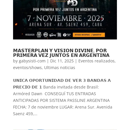
𝗠𝗔𝗦𝗧𝗘𝗥𝗣𝗟𝗔𝗡 𝗬 𝗩𝗜𝗦𝗜𝗢𝗡 𝗗𝗜𝗩𝗜𝗡𝗘, 𝗣𝗢𝗥
𝗣𝗥𝗜𝗠𝗘𝗥𝗔 𝗩𝗘𝗭 𝗝𝗨𝗡𝗧𝗢𝗦 𝗘𝗡 𝗔𝗥𝗚𝗘𝗡𝗧𝗜𝗡𝗔
by
gabysisti-com
|
Dic 11, 2025
|
Eventos realizados
,
eventos/shows
,
Ultimas noticias
𝗨𝗡𝗜𝗖𝗔 𝗢𝗣𝗢𝗥𝗧𝗨𝗡𝗜𝗗𝗔𝗗 𝗗𝗘 𝗩𝗘𝗥 𝟯 𝗕𝗔𝗡𝗗𝗔𝗦 𝗔
𝗣𝗥𝗘𝗖𝗜𝗢 𝗗𝗘 𝟭 Banda invitada desde Brasil:
Armóred Dawn CONSEGUÍ TUS ENTRADAS
ANTICIPADAS POR SISTEMA PASSLINE ARGENTINA
FECHA: 7 de noviembre LUGAR: Arena Sur. Avenida
Saenz 459,...