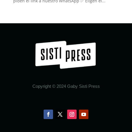
piden el link a nuestro WhatsApp ✅ Eligen el...
« Older Entries
Next Entries »
Copyright © 2024 Gaby Sisti Press